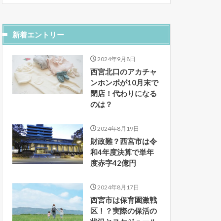
新着エントリー
2024年9月8日
西宮北口のアカチャ
ンホンポが10月末で
閉店！代わりになる
のは？
2024年8月19日
財政難？西宮市は令
和4年度決算で単年
度赤字42億円
2024年8月17日
西宮市は保育園激戦
区！？実際の保活の