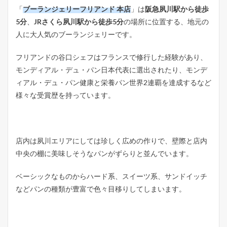
「
ブーランジェリーフリアンド 本店
」は
阪急夙川駅から徒歩
5分
、
JRさくら夙川駅から徒歩5分
の場所に位置する、地元の
人に大人気のブーランジェリーです。
フリアンドの谷口シェフはフランスで修行した経験があり、
モンディアル・デュ・パン日本代表に選出されたり、モンデ
ィアル・デュ・パン健康と栄養パン世界2連覇を達成するなど
様々な受賞歴を持っています。
店内は夙川エリアにしては珍しく広めの作りで、壁際と店内
中央の棚に美味しそうなパンがずらりと並んでいます。
ベーシックなものからハード系、スイーツ系、サンドイッチ
などパンの種類が豊富で色々目移りしてしまいます。