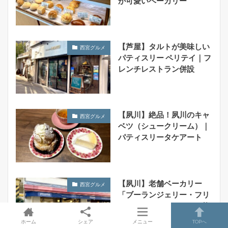
が可愛いベーカリー
【芦屋】タルトが美味しい
西宮グルメ
パティスリー ペリテイ｜フ
レンチレストラン併設
【夙川】絶品！夙川のキャ
西宮グルメ
ベツ（シュークリーム）｜
パティスリータケアート
【夙川】老舗ベーカリー
西宮グルメ
「ブーランジェリー・フリ
アンド」｜イートイン可能
なパン屋さん
ホーム
シェア
メニュー
TOPへ