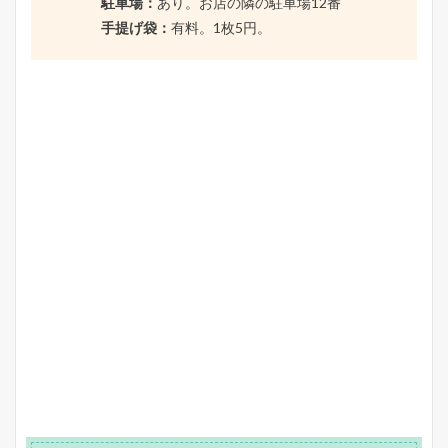
駐車場：
あり。お店の隣の駐車場12番
手提げ袋：
有料。1枚5円。