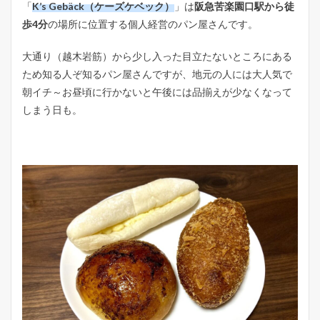
「
K’s Gebäck（ケーズケベック）
」は
阪急苦楽園口駅から徒
歩4分
の場所に位置する個人経営のパン屋さんです。
大通り（越木岩筋）から少し入った目立たないところにある
ため知る人ぞ知るパン屋さんですが、地元の人には大人気で
朝イチ～お昼頃に行かないと午後には品揃えが少なくなって
しまう日も。