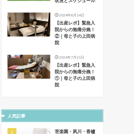
状況とスケジュール
2024年8月14日
【出産レポ】緊急入
院からの無痛分娩！
②｜母と子の上田病
院
2024年7月21日
【出産レポ】緊急入
院からの無痛分娩！
①｜母と子の上田病
院
人気記事
苦楽園・夙川・香櫨