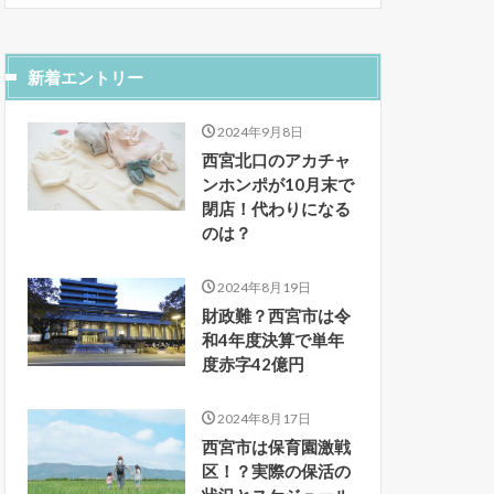
新着エントリー
2024年9月8日
西宮北口のアカチャ
ンホンポが10月末で
閉店！代わりになる
のは？
2024年8月19日
財政難？西宮市は令
和4年度決算で単年
度赤字42億円
2024年8月17日
西宮市は保育園激戦
区！？実際の保活の