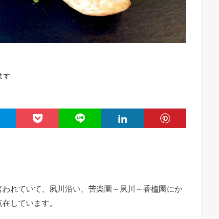
ます
言われていて、夙川沿い、苦楽園～夙川～香櫨園にか
点在しています。