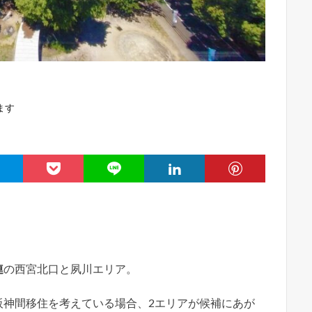
ます
連
の西宮北口と夙川エリア。
阪神間移住を考えている場合、2エリアが候補にあが