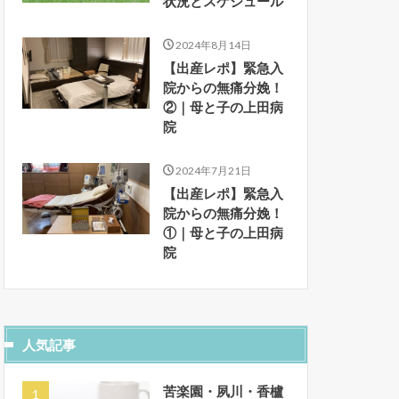
状況とスケジュール
2024年8月14日
【出産レポ】緊急入
院からの無痛分娩！
②｜母と子の上田病
院
2024年7月21日
【出産レポ】緊急入
院からの無痛分娩！
①｜母と子の上田病
院
人気記事
苦楽園・夙川・香櫨