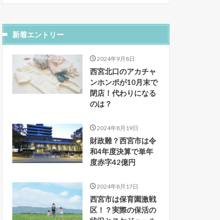
新着エントリー
2024年9月8日
西宮北口のアカチャ
ンホンポが10月末で
閉店！代わりになる
のは？
2024年8月19日
財政難？西宮市は令
和4年度決算で単年
度赤字42億円
2024年8月17日
西宮市は保育園激戦
区！？実際の保活の